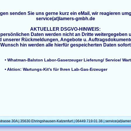
agen senden Sie uns gerne kurz ein eMail, wir reagieren um
service(at)lamers-gmbh.de
AKTUELLER DSGVO-HINWEIS:
n persönlichen Daten werden nicht an Dritte weitergegeben 
 unserer Rückmeldungen, Angebote u. Auftragsdokumente
 Wunsch hin werden alle hierfür gespeicherten Daten sofort
• Whatman-Balston Labor-Gaserzeuger Lieferung/ Service/ War
• Aktion: Wartungs-Kit's für Ihren Lab-Gas-Erzeuger
rasse 30A | 35630 Ehringshausen-Katzenfurt | 06449 719 01 38 | service(at)lame