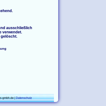
gehend.
und ausschließlich
 verwendet.
 gelöscht.
tung
rs-gmbh.de |
Datenschutz